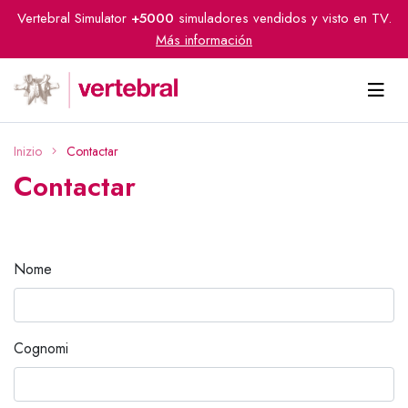
Vertebral Simulator
+5000
simuladores vendidos y visto en TV.
Más información
Inizio
Contactar
Contactar
Nome
Cognomi